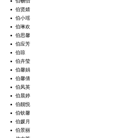
伯畅怡
伯贤婧
伯小瑶
伯琳欢
伯思馨
伯应芳
伯琼
伯卉莹
伯馨娟
伯馨倩
伯凤英
伯晨婷
伯靓悦
伯钦馨
伯媛月
伯景丽