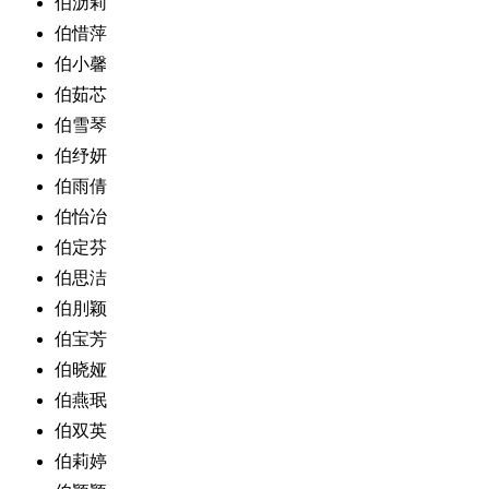
伯沥莉
伯惜萍
伯小馨
伯茹芯
伯雪琴
伯纾妍
伯雨倩
伯怡冶
伯定芬
伯思洁
伯刖颖
伯宝芳
伯晓娅
伯燕珉
伯双英
伯莉婷