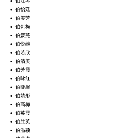
伯江琴
伯怡廷
伯美芳
伯剑梅
伯媛芫
伯悦维
伯若欣
伯清美
伯芳霞
伯咏红
伯晓馨
伯婧彤
伯高梅
伯英霞
伯胜英
伯溢颖