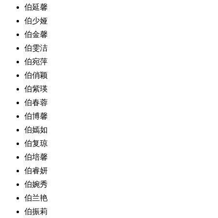
伯延馨
伯少娅
伯金馨
伯雯洁
伯宛萍
伯俏颖
伯紫瑛
伯春蓉
伯博馨
伯嫣如
伯复琼
伯培馨
伯睿妍
伯婉秀
伯兰艳
伯振莉