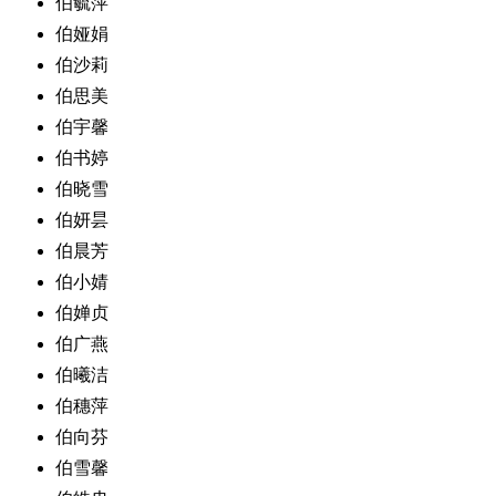
伯毓萍
伯娅娟
伯沙莉
伯思美
伯宇馨
伯书婷
伯晓雪
伯妍昙
伯晨芳
伯小婧
伯婵贞
伯广燕
伯曦洁
伯穗萍
伯向芬
伯雪馨