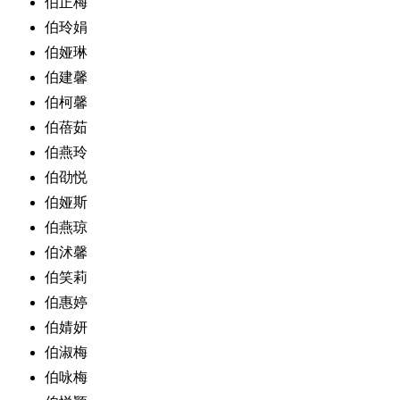
伯正梅
伯玲娟
伯娅琳
伯建馨
伯柯馨
伯蓓茹
伯燕玲
伯劭悦
伯娅斯
伯燕琼
伯沭馨
伯笑莉
伯惠婷
伯婧妍
伯淑梅
伯咏梅