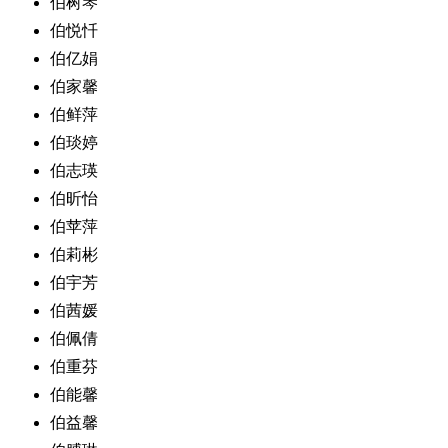
伯树琴
伯悦忏
伯亿娟
伯家馨
伯鲜萍
伯琰婷
伯志瑛
伯昕怡
伯苹萍
伯莉彬
伯宇芳
伯茜媛
伯佩倩
伯重芬
伯能馨
伯益馨