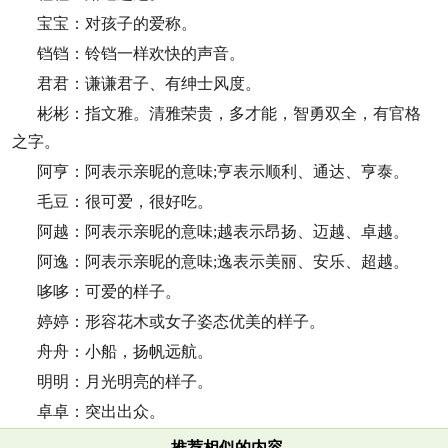
宝宝：对孩子的爱称。
铛铛：铃铛一样欢快的声音。
君君：谦谦君子、有绅士风度。
彬彬：指文雅。清雅荣贵，多才能，智勇双全，有官格
之字。
阿亨：阿表示亲昵的意味;亨表示顺利、通达、亨泰。
毛豆：很可爱，很好吃。
阿越：阿表示亲昵的意味;越表示昂扬、迈越、卓越。
阿逸：阿表示亲昵的意味;逸表示美丽、安乐、超越。
哆哆：可爱的样子。
婷婷：形容花木或女子姿态优美的样子。
舟舟：小船，扬帆远航。
明明：月光明亮的样子。
卓卓：突出出众。
推荐相似的内容