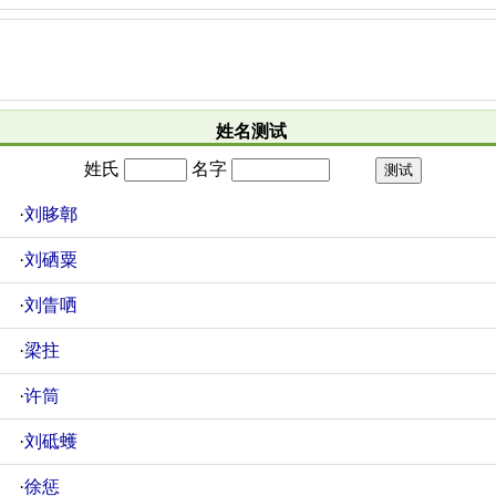
姓名测试
姓氏
名字
·
刘眵鄣
·
刘硒粟
·
刘眚哂
·
梁拄
·
许筒
·
刘砥蠖
·
徐惩