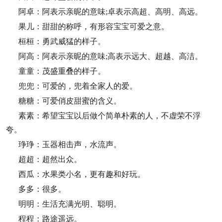
阿卓：阿表示亲昵的意味;卓表示高超、高明、高远。
果儿：甜甜的称呼，有形容宝宝可爱之意。
桓桓：勇武威猛的样子。
阿高：阿表示亲昵的意味;高表示远大、超越、高洁。
童童：茂盛重叠的样子。
兜兜：可爱的，兜着全家人的爱。
糖糖：可爱俏皮甜蜜的含义。
素素：希望宝宝以后做个简单朴素的人，不虚荣不浮
夸。
琤琤：玉器相击声，水流声。
超超：超然出众。
西瓜：水果类小名，更有趣和好玩。
多多：很多。
明明：生活充满光明、聪明。
程程：路途遥远。