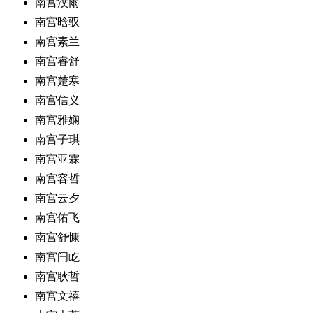
南宫汶雨
南宫晗驭
南宫素兰
南宫睿舒
南宫楚寒
南宫信义
南宫雅娴
南宫子琪
南宫亚霖
南宫容哲
南宫云夕
南宫佑飞
南宫舒慷
南宫闩屹
南宫耿哲
南宫文禧