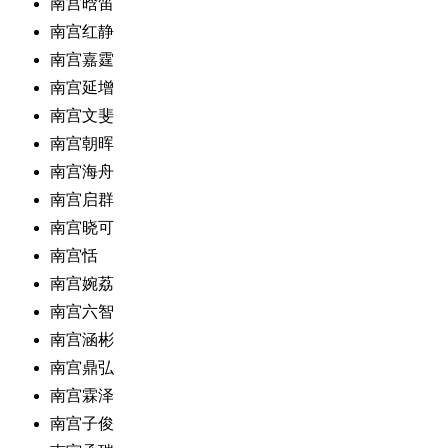
南宫晗笛
南宫红静
南宫嘉霆
南宫延增
南宫文斐
南宫朝晖
南宫海舟
南宫启群
南宫晓可
南宫恬
南宫婉荔
南宫六智
南宫涵彬
南宫鼎弘
南宫霖泽
南宫子俊