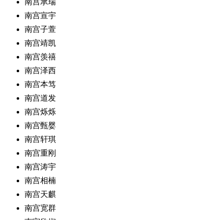
南宫承瑞
南宫宣宇
南宫子萱
南宫靖凯
南宫羡禧
南宫泽西
南宫本笃
南宫道发
南宫烁烁
南宫甄婴
南宫轩琪
南宫重刚
南宫涛宇
南宫相楠
南宫天麒
南宫宽群