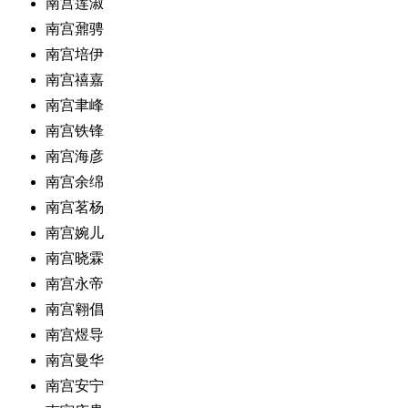
南宫莲淑
南宫鼐骋
南宫培伊
南宫禧嘉
南宫聿峰
南宫铁锋
南宫海彦
南宫余绵
南宫茗杨
南宫婉儿
南宫晓霖
南宫永帝
南宫翱倡
南宫煜导
南宫曼华
南宫安宁