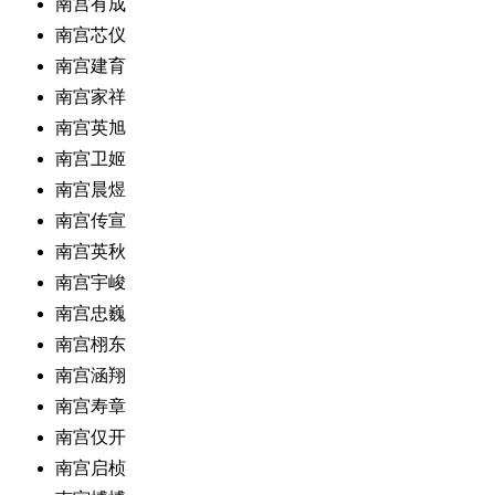
南宫有成
南宫芯仪
南宫建育
南宫家祥
南宫英旭
南宫卫姬
南宫晨煜
南宫传宣
南宫英秋
南宫宇峻
南宫忠巍
南宫栩东
南宫涵翔
南宫寿章
南宫仅开
南宫启桢