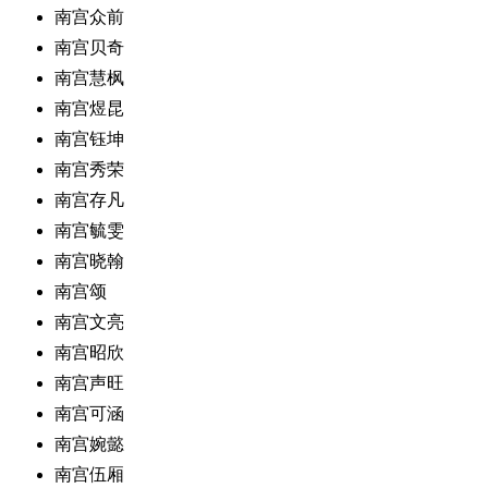
南宫众前
南宫贝奇
南宫慧枫
南宫煜昆
南宫钰坤
南宫秀荣
南宫存凡
南宫毓雯
南宫晓翰
南宫颂
南宫文亮
南宫昭欣
南宫声旺
南宫可涵
南宫婉懿
南宫伍厢