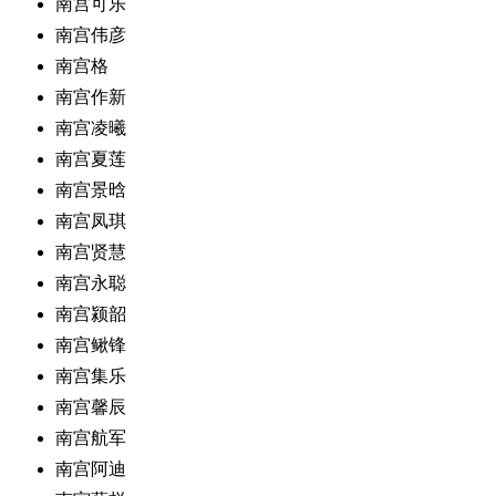
南宫可乐
南宫伟彦
南宫格
南宫作新
南宫凌曦
南宫夏莲
南宫景晗
南宫凤琪
南宫贤慧
南宫永聪
南宫颍韶
南宫鳅锋
南宫集乐
南宫馨辰
南宫航军
南宫阿迪