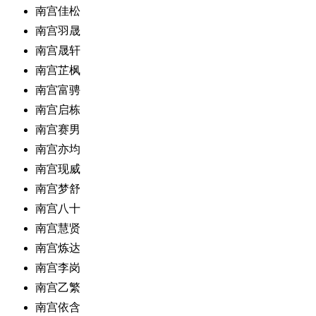
南宫佳松
南宫羽晟
南宫晟轩
南宫芷枫
南宫富骋
南宫启栋
南宫赛男
南宫亦均
南宫现威
南宫梦舒
南宫八十
南宫慧贤
南宫炼达
南宫李岗
南宫乙繁
南宫依含