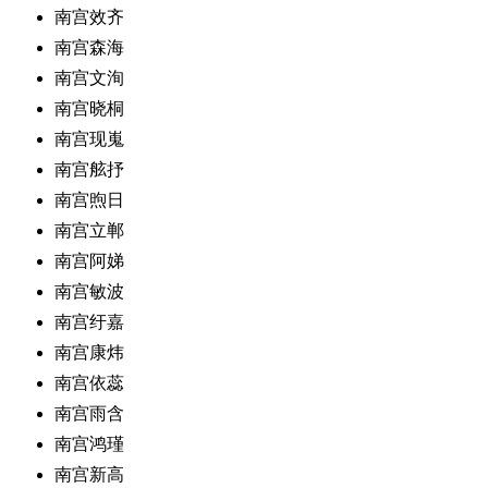
南宫效齐
南宫森海
南宫文洵
南宫晓桐
南宫现嵬
南宫舷抒
南宫煦日
南宫立郸
南宫阿娣
南宫敏波
南宫纡嘉
南宫康炜
南宫依蕊
南宫雨含
南宫鸿瑾
南宫新高