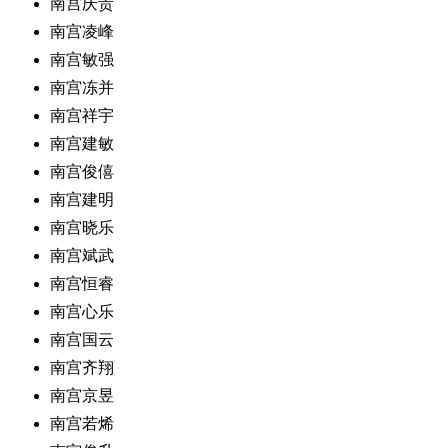
南宫庆贵
南宫凌峰
南宫敏强
南宫冻并
南宫祥宇
南宫建敏
南宫俊僖
南宫建明
南宫晓乐
南宫斌武
南宫恒睿
南宫心乐
南宫国云
南宫齐翔
南宫京昱
南宫若烯