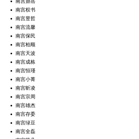
南宫鼎岳
南宫权书
南宫昱哲
南宫流馨
南宫保民
南宫柏顺
南宫天波
南宫成栋
南宫恒瑾
南宫小菁
南宫昕凌
南宫宗周
南宫雄杰
南宫存委
南宫绿豆
南宫全磊