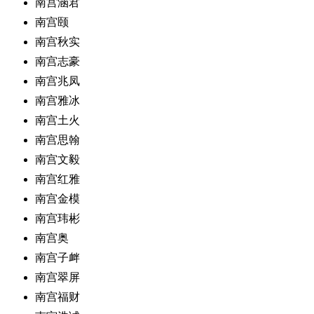
南宫涵君
南宫颐
南宫秋实
南宫志豪
南宫兆凤
南宫雅冰
南宫土火
南宫思翰
南宫文毅
南宫红雅
南宫金模
南宫玮彬
南宫奥
南宫子衅
南宫翠屏
南宫福财