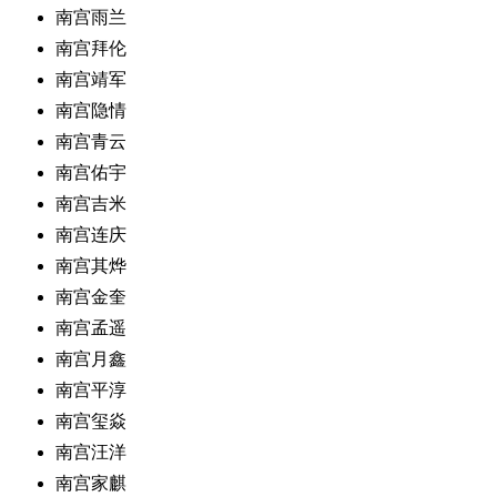
南宫雨兰
南宫拜伦
南宫靖军
南宫隐情
南宫青云
南宫佑宇
南宫吉米
南宫连庆
南宫其烨
南宫金奎
南宫孟遥
南宫月鑫
南宫平淳
南宫玺焱
南宫汪洋
南宫家麒