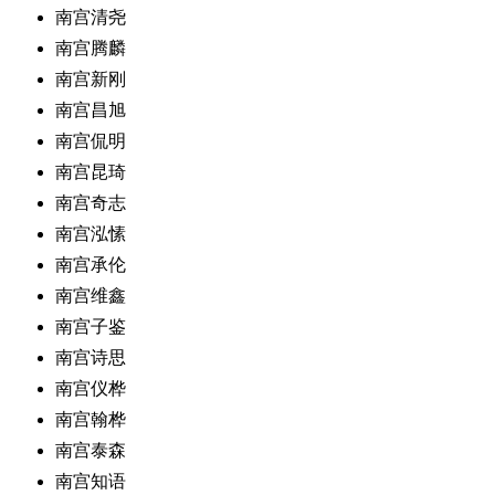
南宫清尧
南宫腾麟
南宫新刚
南宫昌旭
南宫侃明
南宫昆琦
南宫奇志
南宫泓愫
南宫承伦
南宫维鑫
南宫子鉴
南宫诗思
南宫仪桦
南宫翰桦
南宫泰森
南宫知语