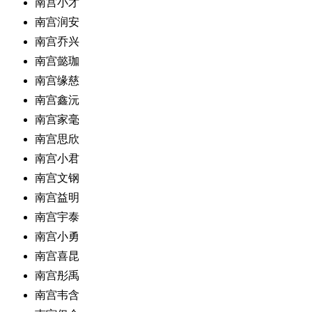
南宫小才
南宫润安
南宫乔兴
南宫懿珈
南宫缘慈
南宫鑫沅
南宫家毫
南宫思欣
南宫小君
南宫文钢
南宫益明
南宫宇泰
南宫小勇
南宫喜昆
南宫彤禹
南宫韦含