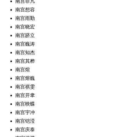
南宫菲凡
南宫想容
南宫雨勤
南宫晓宏
南宫跻立
南宫巍涛
南宫知杰
南宫其桦
南宫煊
南宫熔巍
南宫祺雯
南宫开聿
南宫映蝶
南宫宇冲
南宫铠滢
南宫庆泰