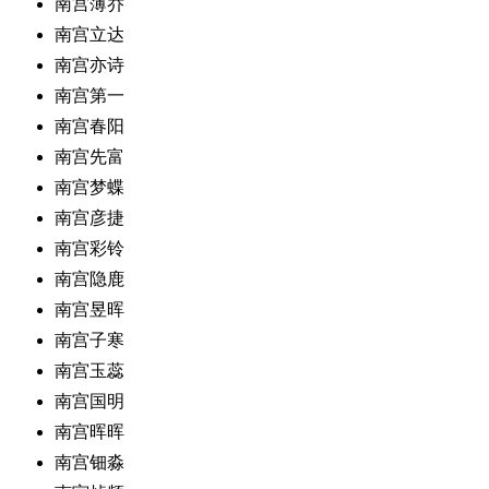
南宫薄乔
南宫立达
南宫亦诗
南宫第一
南宫春阳
南宫先富
南宫梦蝶
南宫彦捷
南宫彩铃
南宫隐鹿
南宫昱晖
南宫子寒
南宫玉蕊
南宫国明
南宫晖晖
南宫钿淼