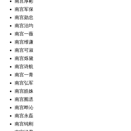
南宫厚彬
南宫军保
南宫勋忠
南宫治均
南宫一薇
南宫维谦
南宫可淑
南宫烁黛
南宫诗航
南宫一青
南宫弘军
南宫皓姝
南宫囿丞
南宫晔沁
南宫永磊
南宫钝刚