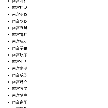
南宫薛栏
南宫翔龙
南宫令仪
南宫欣仪
南宫袁烨
南宫鸣翔
南宫成浩
南宫学俊
南宫玟荣
南宫小力
南宫宗基
南宫成鹏
南宫君立
南宫宜梵
南宫梦寒
南宫豪阳