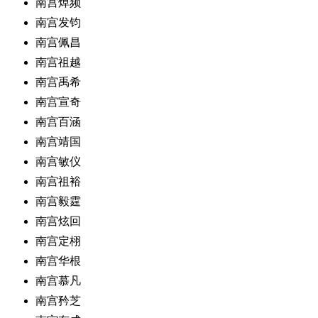
南宫焯频
南宫发钧
南宫佩昌
南宫祖越
南宫禹希
南宫宣奇
南宫百涵
南宫靖国
南宫敏仪
南宫祖裕
南宫毅霆
南宫炫回
南宫定栩
南宫华根
南宫慕凡
南宫矜芝