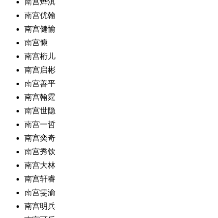
南宫烨淇
南宫优翰
南宫健愉
南宫慷
南宫桁儿
南宫启彬
南宫善平
南宫翰霆
南宫世隐
南宫一哲
南宫奕奇
南宫秀钦
南宫大林
南宫轩睿
南宫雯渝
南宫明兵