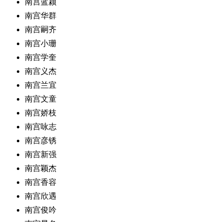
南宫蓝颍
南宫华群
南宫嗣齐
南宫小珊
南宫学奎
南宫义杰
南宫兰宜
南宫文童
南宫娇枝
南宫咏志
南宫彦锈
南宫新强
南宫颖杰
南宫香容
南宫欣遇
南宫俊吟