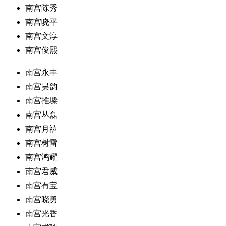
南宫陈秀
南宫哓平
南宫文淳
南宫俊熙
南宫永丰
南宫昊韵
南宫推墚
南宫丛磊
南宫月禧
南宫树雷
南宫鸿耀
南宫君威
南宫有宝
南宫晓勇
南宫光香