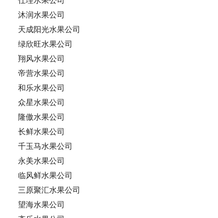
仕理水果公司
沐润水果公司
天成阳光水果公司
绿欣旺水果公司
翔风水果公司
帝营水果公司
和乐水果公司
众星水果公司
隆傲水果公司
长鲜水果公司
千玉马水果公司
永美水果公司
临风鲜水果公司
三原聚汇水果公司
望海水果公司