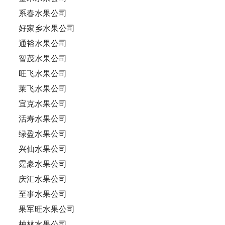
系春水果公司
好家乡水果公司
通裕水果公司
智茂水果公司
旺飞水果公司
莱飞水果公司
宜克水果公司
活寿水果公司
绿盈水果公司
兴仙水果公司
霆豪水果公司
庆汇水果公司
至事水果公司
果军旺水果公司
柚林水果公司