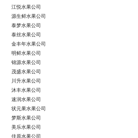
江悦水果公司
源生鲜水果公司
泰梦水果公司
泰丝水果公司
金丰年水果公司
明鲜水果公司
锦源水果公司
茂盛水果公司
川升水果公司
沐丰水果公司
速润水果公司
状元果水果公司
梦斯水果公司
美乐水果公司
佳原水果公司