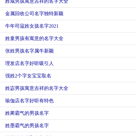
姓咸男孩寓意吉祥的名字大全
金属回收公司名字独特新颖
牛年司寇姓女孩名字2021
姓童男孩有寓意的名字大全
张姓男孩名字属牛新颖
理发店名字好听吸引人
强姓2个字女宝宝取名
姓宓男孩寓意吉祥的名字大全
瑜伽店名字好听有特色
姓蔺霸气的男孩名字
姓墨霸气的男孩名字