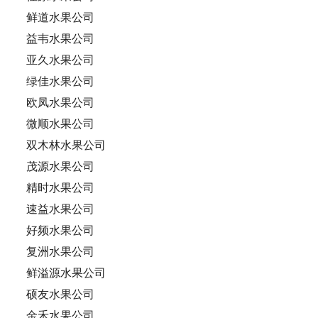
鲜道水果公司
益韦水果公司
亚久水果公司
绿佳水果公司
欧凤水果公司
微顺水果公司
双木林水果公司
茂源水果公司
精时水果公司
速益水果公司
好频水果公司
复洲水果公司
鲜溢源水果公司
硕友水果公司
金禾水果公司