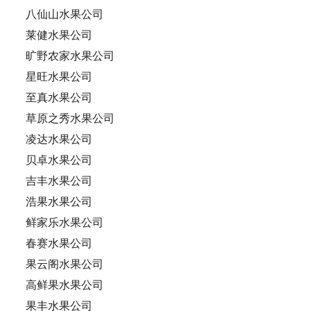
八仙山水果公司
莱健水果公司
旷野农家水果公司
星旺水果公司
至真水果公司
草原之秀水果公司
凌达水果公司
贝卓水果公司
吉丰水果公司
浩果水果公司
鲜家乐水果公司
春赛水果公司
果云阁水果公司
高鲜果水果公司
果丰水果公司