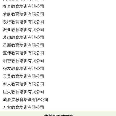
春赛教育培训有限公司
梦航教育培训有限公司
发特教育培训有限公司
派亚教育培训有限公司
梦想教育培训有限公司
圣新教育培训有限公司
宝伟教育培训有限公司
明智教育培训有限公司
好友教育培训有限公司
天昊教育培训有限公司
树人教育培训有限公司
巨火教育培训有限公司
威辰展教育培训有限公司
万实教育培训有限公司