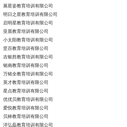
展星姿教育培训有限公司
明日之星教育培训有限公司
启明星教育培训有限公司
亚晨教育培训有限公司
小太阳教育培训有限公司
坚百教育培训有限公司
吉银胜教育培训有限公司
铭南教育培训有限公司
万铭全教育培训有限公司
英才教育培训有限公司
星点教育培训有限公司
优优贝教育培训有限公司
爱悦教育培训有限公司
贝林教育培训有限公司
洋弘磊教育培训有限公司