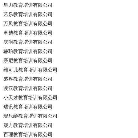
星力教育培训有限公司
艺乐教育培训有限公司
万凤教育培训有限公司
卓越教育培训有限公司
庆润教育培训有限公司
赫珀教育培训有限公司
系尼教育培训有限公司
维可儿教育培训有限公司
盛界教育培训有限公司
凌汉教育培训有限公司
小天才教育培训有限公司
瑞讯教育培训有限公司
璨乐绘教育培训有限公司
晟方教育培训有限公司
百理教育培训有限公司