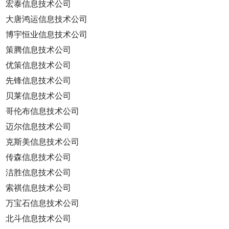
宏泰信息技术公司
大唐鸿运信息技术公司
博宇恒业信息技术公司
策腾信息技术公司
优策信息技术公司
先锋信息技术公司
贝莱信息技术公司
哥伦布信息技术公司
迈尔信息技术公司
克斯美信息技术公司
传森信息技术公司
洁胜信息技术公司
索祺信息技术公司
万宝石信息技术公司
北斗信息技术公司