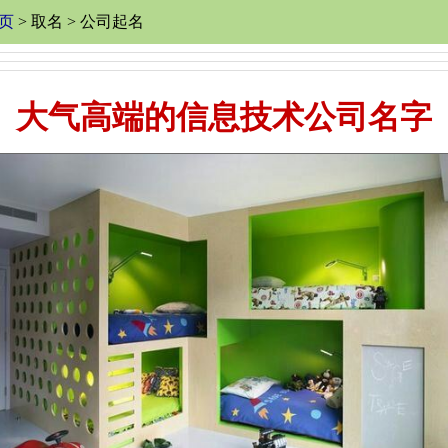
页
> 取名 > 公司起名
大气高端的信息技术公司名字