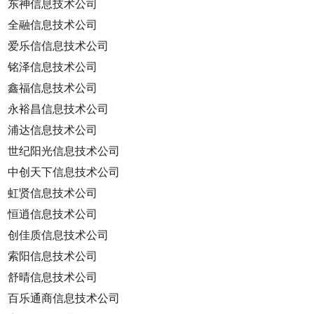
东神信息技术公司
全融信息技术公司
爱乐信信息技术公司
铭泽信息技术公司
鑫福信息技术公司
永裕昌信息技术公司
浦达信息技术公司
世纪阳光信息技术公司
中创天下信息技术公司
虹贤信息技术公司
恒逍信息技术公司
创佳质信息技术公司
索阳信息技术公司
舒晴信息技术公司
百乐通商信息技术公司