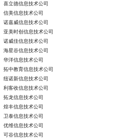
喜立德信息技术公司
信美信息技术公司
诺嘉威信息技术公司
亚美时创信息技术公司
诺威佳信息技术公司
海星谷信息技术公司
华洋信息技术公司
拓中教育信息技术公司
纽诺新信息技术公司
利客收信息技术公司
拓龙信息技术公司
煌丰信息技术公司
卫泰信息技术公司
优维信息技术公司
可谷信息技术公司