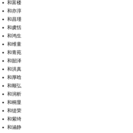
和富楼
和亦淳
和昌瑾
和虞恬
和鸿生
和维童
和青苑
和韶泽
和洪真
和厚晗
和顺弘
和润析
和桐显
和缇荣
和紫绮
和涵静