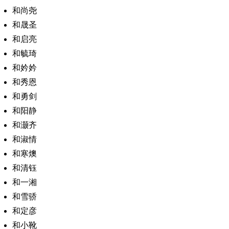
和尚尧
和晟圣
和启亮
和毓琦
和妗妗
和秀恩
和勇剑
和阳静
和灏齐
和淑情
和寒燠
和清钰
和一湘
和雪骄
和定彦
和小靴