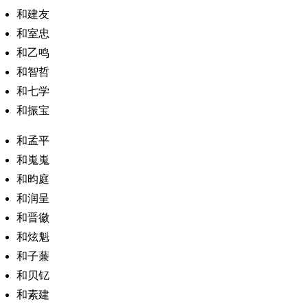
和建友
和室忠
和乙鸣
和智哲
和七学
和振宝
和孟平
和嵬嵬
和昀庭
和润呈
和晋徽
和炫魁
和子蒹
和贝钇
和素建