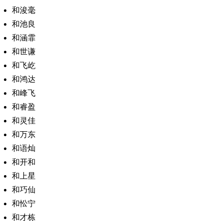
和浚毫
和池良
和涵霏
和世谦
和飞屹
和鸿达
和峰飞
和睿盈
和灵佳
和万东
和语灿
和开和
和上星
和巧仙
和忪宁
和才栋