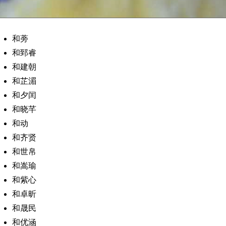
和蒡
和郅睿
和建朝
和芷湄
和夕闰
和晓芊
和动
和齐贤
和世帛
和嵩瑜
和紫心
和卓昕
和晟民
和优涵