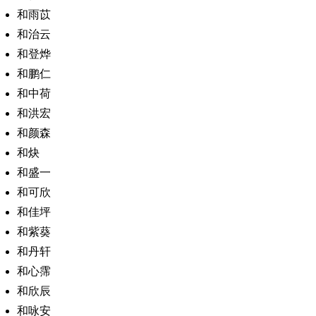
和雨苡
和治云
和登烨
和鹏仁
和中荷
和洪宏
和颜森
和炔
和盛一
和可欣
和佳坪
和紫葵
和丹轩
和心霈
和欣辰
和咏安