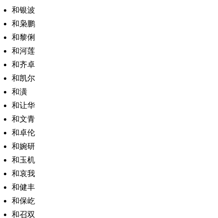
和银波
和枭鹏
和黎俐
和河莲
和齐卓
和凯尔
和潢
和让华
和文青
和卓伦
和婉研
和玉机
和哀我
和健丰
和保屹
和召双