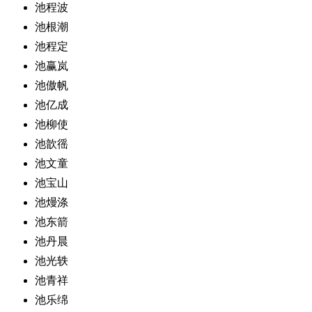
池程波
池根潮
池程定
池赢岚
池傲帆
池亿成
池柳使
池歆徭
池文童
池宝山
池熳涤
池东箭
池丹晨
池光轶
池青祥
池乐绵