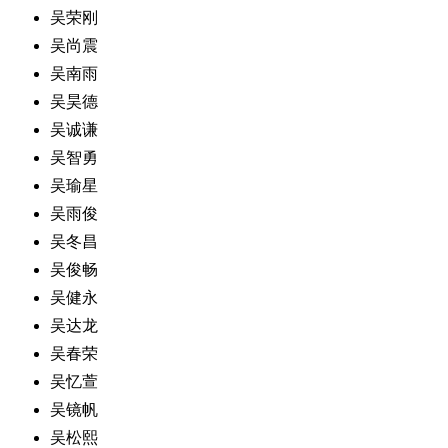
吴荣刚
吴尚震
吴南雨
吴昊德
吴诚谦
吴智勇
吴瑜星
吴雨俊
吴冬昌
吴俊畅
吴健永
吴达龙
吴春荣
吴忆萱
吴镜帆
吴松熙