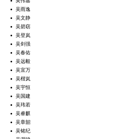
吴伟嘉
吴雨逸
吴文静
吴碧窈
吴登岚
吴剑强
吴春佑
吴远毅
吴宜万
吴楷岚
吴宇恒
吴国建
吴玮若
吴睿麒
吴章韶
吴铭纪