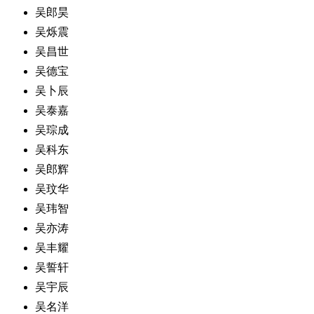
吴郎昊
吴烁震
吴昌世
吴德宝
吴卜辰
吴泰嘉
吴琮成
吴科东
吴郎辉
吴玟华
吴玮智
吴亦涛
吴丰耀
吴誓轩
吴宇辰
吴名洋