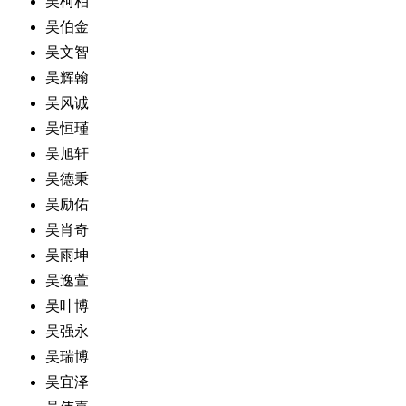
吴柯柏
吴伯金
吴文智
吴辉翰
吴风诚
吴恒瑾
吴旭轩
吴德秉
吴励佑
吴肖奇
吴雨坤
吴逸萱
吴叶博
吴强永
吴瑞博
吴宜泽