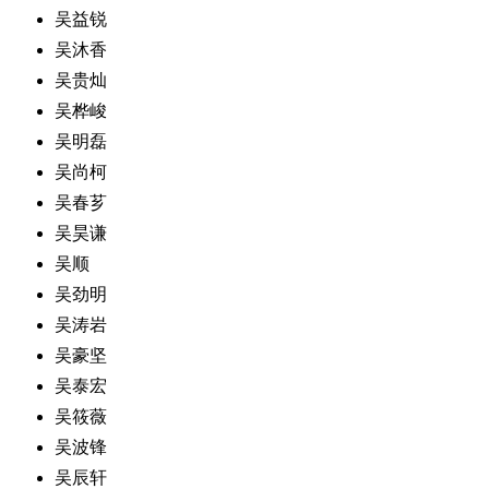
吴益锐
吴沐香
吴贵灿
吴桦峻
吴明磊
吴尚柯
吴春芗
吴昊谦
吴顺
吴劲明
吴涛岩
吴豪坚
吴泰宏
吴筱薇
吴波锋
吴辰轩