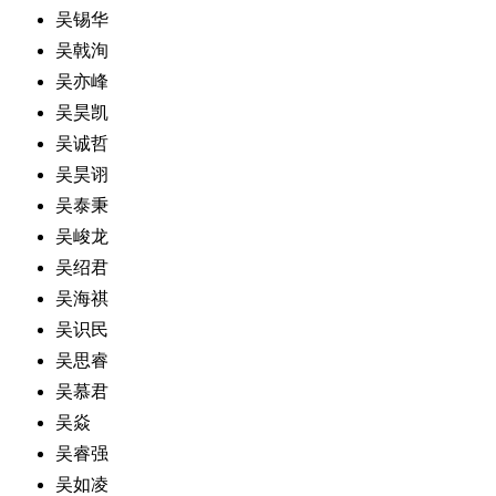
吴锡华
吴戟洵
吴亦峰
吴昊凯
吴诚哲
吴昊诩
吴泰秉
吴峻龙
吴绍君
吴海祺
吴识民
吴思睿
吴慕君
吴焱
吴睿强
吴如凌