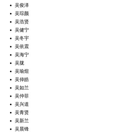
吴俊泽
吴琮颜
吴浩贤
吴健宁
吴冬宇
吴依震
吴海宁
吴胧
吴瑜煊
吴倬皓
吴如兰
吴仲菲
吴兴道
吴青贤
吴新兰
吴晨锋