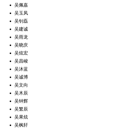
吴佩嘉
吴玉凤
吴钊磊
吴建诚
吴雨龙
吴晓庆
吴炫宏
吴昌峻
吴沐蓝
吴诚博
吴文向
吴木辰
吴钟辉
吴繁辰
吴果炫
吴枫轩