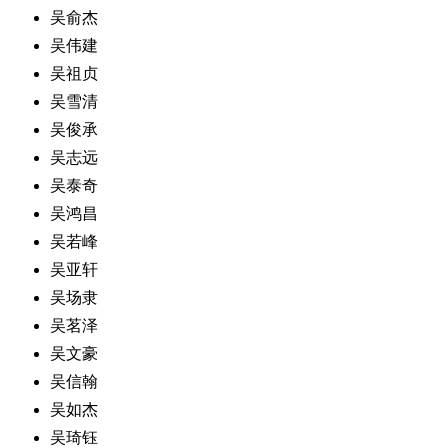
吴俞杰
吴伟建
吴祖贞
吴雪清
吴俊承
吴志远
吴泰奇
吴鸿昌
吴若峰
吴亚轩
吴场隶
吴茗泽
吴文豪
吴信翰
吴如杰
吴琦钰