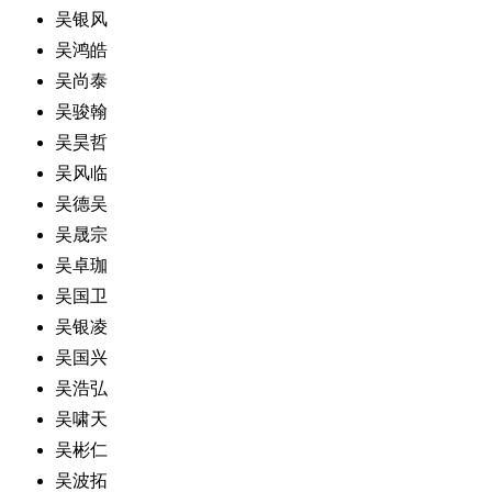
吴银风
吴鸿皓
吴尚泰
吴骏翰
吴昊哲
吴风临
吴德吴
吴晟宗
吴卓珈
吴国卫
吴银凌
吴国兴
吴浩弘
吴啸天
吴彬仁
吴波拓