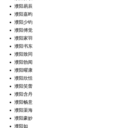
濮阳易辰
濮阳嘉昀
濮阳少钧
濮阳傅觉
濮阳家羽
濮阳书东
濮阳致同
濮阳勃闻
濮阳曜康
濮阳欣恬
濮阳笑蕾
濮阳含丹
濮阳畅意
濮阳渠海
濮阳豪妙
濮阳如