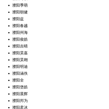
濮阳季萌
濮阳朝健
濮阳盆
濮阳春越
濮阳州海
濮阳俊皓
濮阳吉晴
濮阳昊嘉
濮阳昊翱
濮阳明迪
濮阳涵佚
濮阳全
濮阳堡皓
濮阳晨辉
濮阳邦为
濮阳君冰