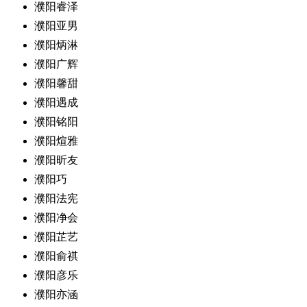
濮阳睿泽
濮阳亚男
濮阳炳淋
濮阳广辉
濮阳馨甜
濮阳遇成
濮阳铭阳
濮阳煊雅
濮阳昕友
濮阳巧
濮阳法宪
濮阳净会
濮阳芷艺
濮阳俞祺
濮阳彦乐
濮阳亦涵