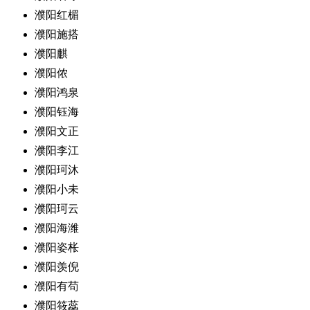
濮阳红楣
濮阳施搭
濮阳麒
濮阳侬
濮阳鸿泉
濮阳钰海
濮阳文正
濮阳李江
濮阳珂沐
濮阳小未
濮阳珂云
濮阳海潍
濮阳姿枨
濮阳羡倪
濮阳有苟
濮阳筱蕊