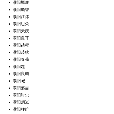
濮阳塬鹿
濮阳顺智
濮阳江炜
濮阳思朵
濮阳天庆
濮阳良耳
濮阳越程
濮阳裘耿
濮阳春菊
濮阳超
濮阳良调
濮阳屺
濮阳盛吉
濮阳时忠
濮阳炯岚
濮阳柱维