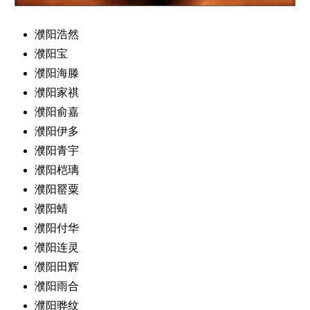
濮阳浩然
濮阳宝
濮阳海滕
濮阳家祺
濮阳俞嘉
濮阳伊多
濮阳青宇
濮阳桤璃
濮阳罂粟
濮阳蜻
濮阳付华
濮阳连灵
濮阳田辉
濮阳雨合
濮阳骅纹