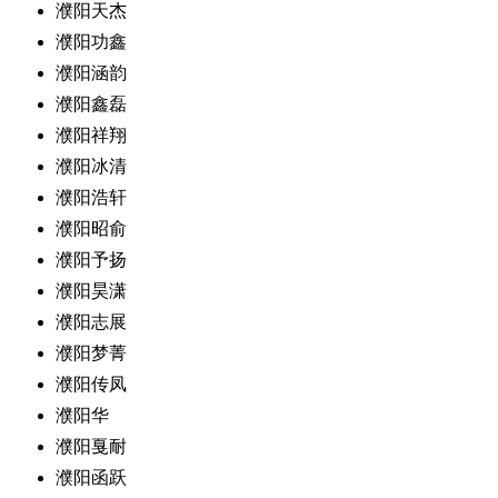
濮阳天杰
濮阳功鑫
濮阳涵韵
濮阳鑫磊
濮阳祥翔
濮阳冰清
濮阳浩轩
濮阳昭俞
濮阳予扬
濮阳昊潇
濮阳志展
濮阳梦菁
濮阳传凤
濮阳华
濮阳戛耐
濮阳函跃