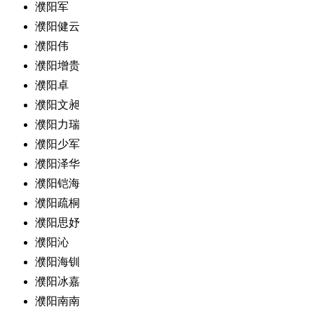
濮阳军
濮阳健云
濮阳伟
濮阳增贵
濮阳卓
濮阳文昶
濮阳力瑞
濮阳少军
濮阳泽华
濮阳铠海
濮阳疏桐
濮阳思妤
濮阳沁
濮阳海钏
濮阳冰嘉
濮阳南南