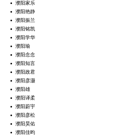
濮阳家乐
濮阳艳静
濮阳振兰
濮阳铭凯
濮阳学华
濮阳瑜
濮阳念念
濮阳知言
濮阳政君
濮阳彦灏
濮阳雄
濮阳译柔
濮阳蔚宇
濮阳彦松
濮阳昊佑
濮阳佳昀