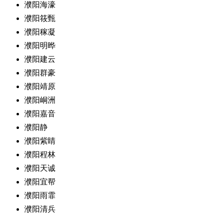
濮阳海濠
濮阳筱甄
濮阳稼凝
濮阳明晔
濮阳建云
濮阳群豪
濮阳靖原
濮阳峒洲
濮阳嘉音
濮阳静
濮阳紫睛
濮阳程林
濮阳天诚
濮阳宜帮
濮阳雨霏
濮阳清兵