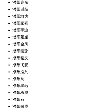
濮阳兆东
濮阳胤航
濮阳敢为
濮阳家喜
濮阳宇迪
濮阳颖胤
濮阳金凤
濮阳秦豫
濮阳精洗
濮阳飞鹏
濮阳滢兵
濮阳竟
濮阳星珏
濮阳秩华
濮阳石
濮阳敏华