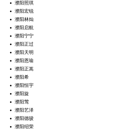
濮阳照琪
濮阳宏锐
濮阳林灿
濮阳启航
濮阳宁宁
濮阳正过
濮阳天明
濮阳恩瑜
濮阳正嵩
濮阳希
濮阳恒宇
濮阳旋
濮阳莺
濮阳艺泽
濮阳德骏
濮阳绍荣