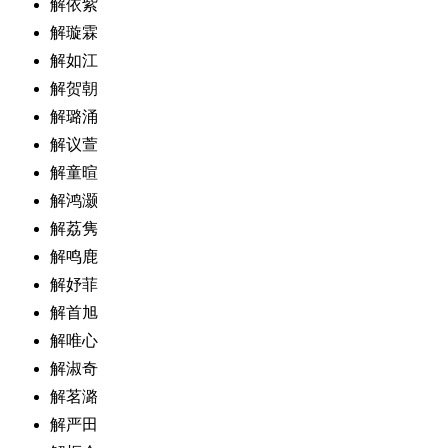
解依紫
解璇霖
解如江
解贺朝
解璐涌
解议萱
解童暄
解鸿灏
解荔隽
解鸣鹿
解妤菲
解首旭
解唯心
解淑奇
解茗潞
解严田