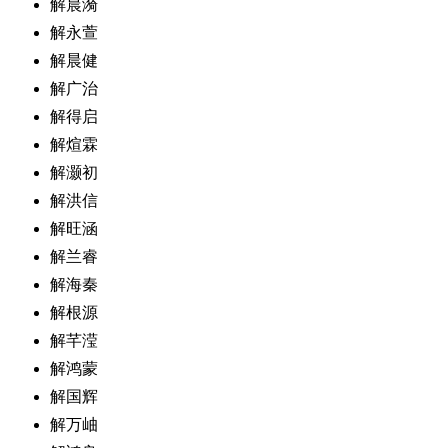
解晨漪
解永萱
解晨健
解广治
解得启
解煊霖
解灏初
解洪信
解旺涵
解兰睿
解海秦
解根源
解芊滢
解鸿蒙
解国辉
解万岫