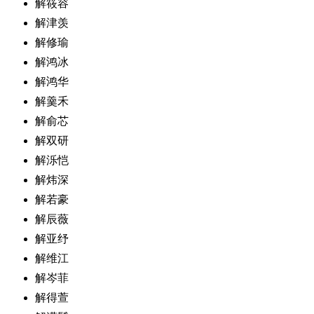
解筱容
解津羡
解修瑜
解鸿冰
解鸿华
解羹禾
解俞芯
解双研
解泺恺
解炜深
解若豪
解辰薇
解亚纾
解维江
解岑菲
解得萱