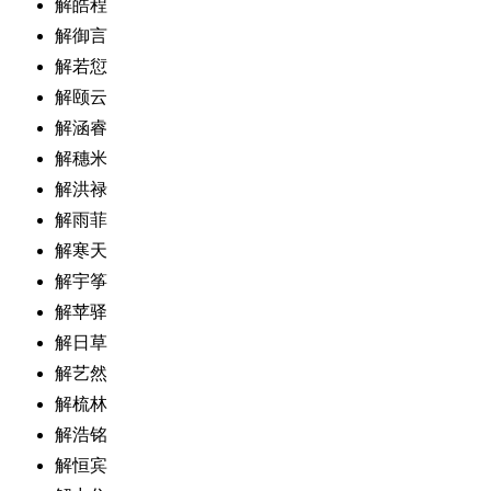
解皓程
解御言
解若愆
解颐云
解涵睿
解穗米
解洪禄
解雨菲
解寒天
解宇筝
解苹驿
解日草
解艺然
解梳林
解浩铭
解恒宾