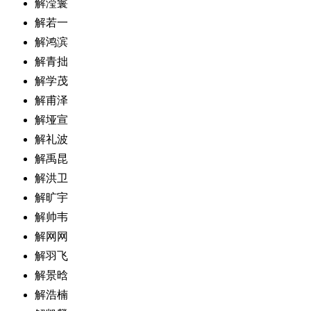
解滢鬟
解若一
解鸿滨
解青拙
解学茂
解甫泽
解垭宣
解礼波
解禹昆
解洪卫
解旷宇
解帅韦
解网网
解羽飞
解景晗
解浩楠