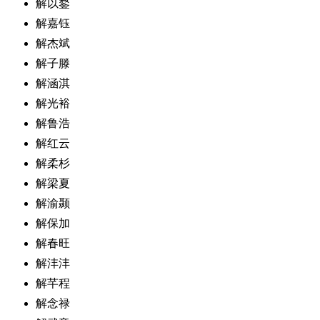
解以鍪
解嘉钰
解杰斌
解子滕
解涵淇
解光裕
解鲁浩
解红云
解柔杉
解梁夏
解渝颞
解保加
解春旺
解沣沣
解芊程
解念禄