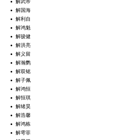
解武帝
解国海
解利自
解鸿魁
解骏健
解洪亮
解义留
解瀚鹦
解双铭
解子佩
解鸿恒
解恒琪
解绪昊
解浩馨
解鸿栋
解雩菲