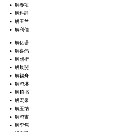
解春项
解科静
解玉兰
解利佳
解亿珊
解喜鸽
解熙桁
解晨斐
解福舟
解鸿淋
解植书
解宏泉
解玉纳
解鸿吉
解李隽