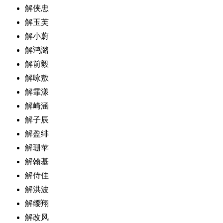
解侠忠
解玉芙
解小蔚
解鸿潞
解前毅
解咏敖
解霏漾
解崎涵
解子辰
解盈绯
解珊苹
解翰基
解侍佳
解洪波
解缨翔
解改风