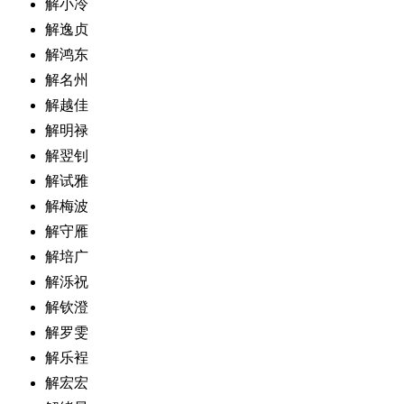
解小冷
解逸贞
解鸿东
解名州
解越佳
解明禄
解翌钊
解试雅
解梅波
解守雁
解培广
解泺祝
解钦澄
解罗雯
解乐裎
解宏宏