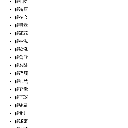
解皓皓
解鸿康
解夕会
解勇孝
解涵菲
解林泓
解镐泽
解曾欣
解名陆
解严颉
解皓然
解羿觉
解子琛
解铭录
解龙川
解泽豪