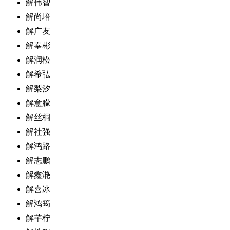
解伟智
解尚培
解广友
解奉彬
解润松
解希弘
解梨汐
解意朦
解丝桐
解社强
解鸿路
解志鹏
解鑫滟
解喜冰
解鸿筠
解芊柠