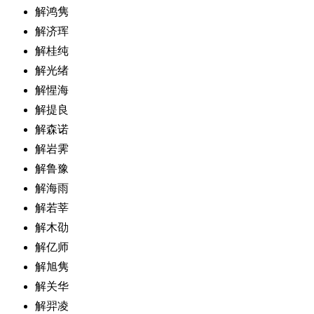
解鸿隽
解济珲
解桂纯
解光绪
解惺海
解提良
解森诺
解岩霁
解鲁豫
解海雨
解若莘
解木劭
解亿师
解旭隽
解关华
解羿凌