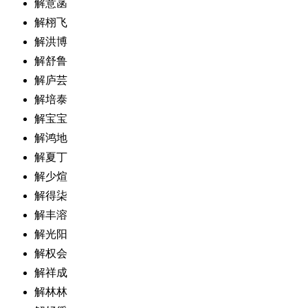
解意菡
解栩飞
解洪博
解舒鲁
解庐芸
解培泰
解宝宝
解鸿地
解夏丁
解少煊
解得柒
解丰溶
解光阳
解权会
解祥成
解林林