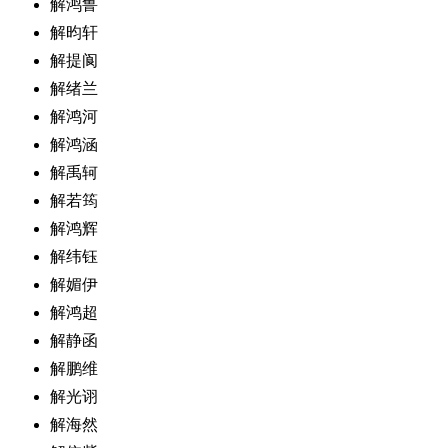
解鸿鲁
解昀轩
解提阆
解绪兰
解鸿河
解鸿涵
解禹轲
解若筠
解鸿辉
解纬钰
解媚伊
解鸿超
解静函
解鹏维
解光诩
解海然