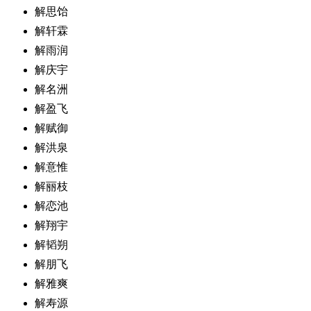
解思饴
解轩霖
解雨润
解庆宇
解名洲
解盈飞
解赋御
解洪泉
解意惟
解丽枝
解恋池
解翔宇
解韬朔
解朋飞
解雅爽
解寿源