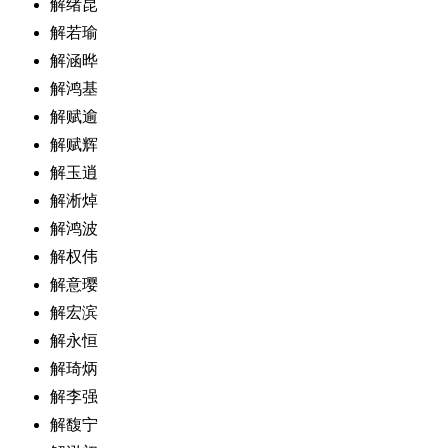
解绪昆
解若瑜
解涵晔
解鸿基
解赋逾
解赋辉
解玉逍
解淅焯
解鸿波
解权伟
解意璎
解宏滨
解永恒
解琦炳
解李强
解馥宁