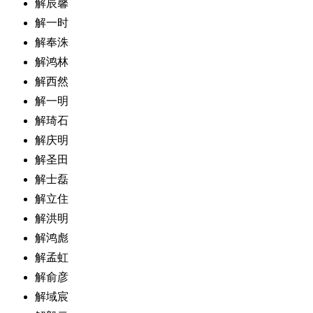
解辰馨
解一时
解奉洙
解鸿林
解西然
解一明
解琦石
解庆明
解圣田
解士磊
解立住
解洪明
解鸿彪
解孟虹
解俞彦
解域宸