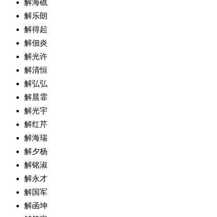
解海礁
解乐朗
解得起
解佃炎
解光许
解清恒
解弘弘
解晨霏
解光宇
解红芹
解海瑞
解夕杨
解铭淑
解永才
解国军
解函坤