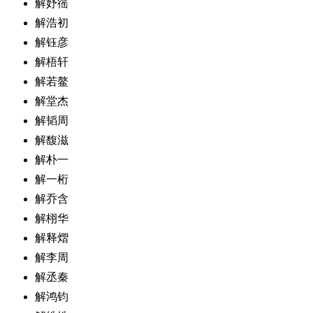
解妤徭
解浩初
解钰彦
解梧轩
解若鳌
解堂杰
解韬周
解馥滋
解朴一
解一桁
解乔含
解栩华
解释熠
解李周
解丞秦
解鸿钧