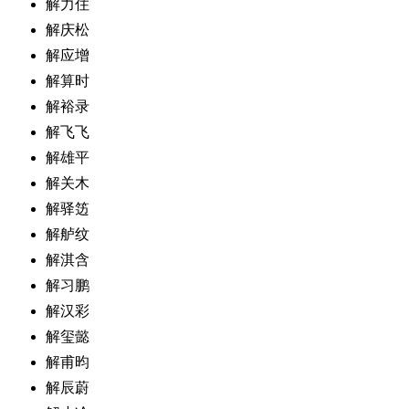
解力住
解庆松
解应增
解算时
解裕录
解飞飞
解雄平
解关木
解驿笾
解舻纹
解淇含
解习鹏
解汉彩
解玺懿
解甫昀
解辰蔚