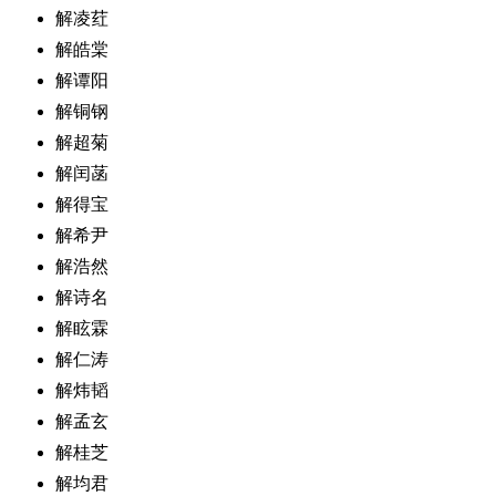
解凌荭
解皓棠
解谭阳
解铜钢
解超菊
解闰菡
解得宝
解希尹
解浩然
解诗名
解眩霖
解仁涛
解炜韬
解孟玄
解桂芝
解均君