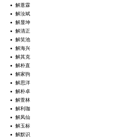
解薏霖
解汝斌
解显坤
解清正
解笑池
解海兴
解其克
解朴直
解家驹
解思洋
解朴卓
解萱林
解利珈
解凤仙
解玉标
解默识