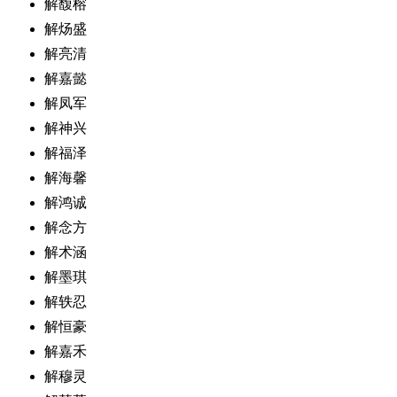
解馥榕
解炀盛
解亮清
解嘉懿
解凤军
解神兴
解福泽
解海馨
解鸿诚
解念方
解术涵
解墨琪
解轶忍
解恒豪
解嘉禾
解穆灵