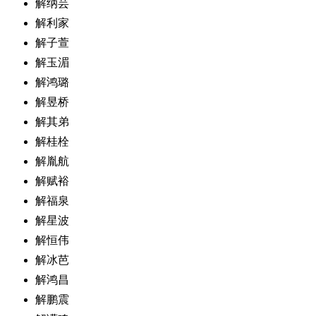
解纳芸
解利家
解子萱
解玉湄
解鸿璐
解昱桥
解其弟
解桂栓
解胤航
解赋裕
解福泉
解星波
解恒伟
解冰芭
解鸿昌
解鹏震