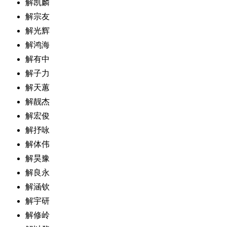
解凯麟
解宗友
解光辉
解鸿海
解有中
解子力
解天蕙
解靓杰
解宏俊
解抒咏
解体伟
解昊豫
解良永
解涵钦
解宇研
解修岭