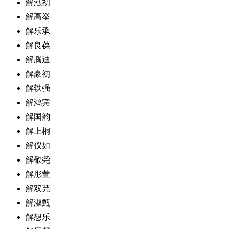
解泓初
解高举
解乐承
解良葆
解腾迪
解豪初
解轶强
解鸿宾
解国韵
解上桐
解仪如
解敬尧
解彤萱
解双芫
解淑甄
解想乐