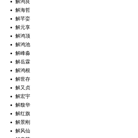
解鸿良
解海哲
解芊娈
解元享
解鸿顶
解鸿池
解峰淼
解岳霖
解鸿根
解世存
解又贞
解宏宇
解馥华
解红旗
解景刚
解风仙