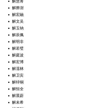
解慧菁
解骅澍
解宏融
解文吴
解玉钠
解辰佩
解明非
解若璧
解庭波
解宏博
解濡林
解卫宾
解锌铜
解恒全
解晨蔚
解未希