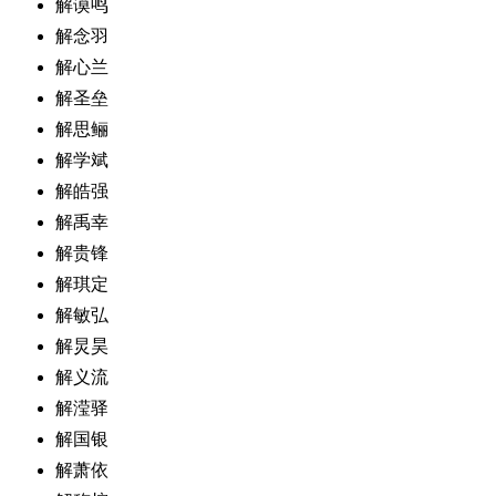
解谟鸣
解念羽
解心兰
解圣垒
解思鲡
解学斌
解皓强
解禹幸
解贵锋
解琪定
解敏弘
解炅昊
解义流
解滢驿
解国银
解萧依