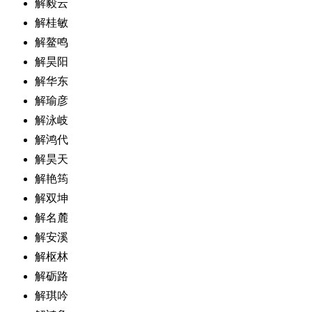
解毅云
解桂敏
解鳌鸣
解昊阳
解华东
解瑜彦
解泳岐
解鸿代
解昊天
解艳筠
解双坤
解名麓
解安溪
解枢林
解砺路
解琪吟