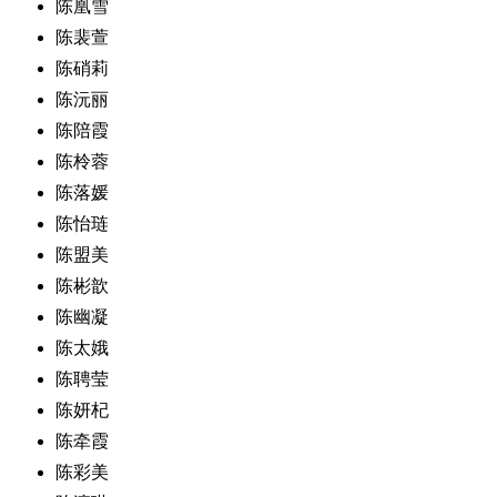
陈凰雪
陈裴萱
陈硝莉
陈沅丽
陈陪霞
陈柃蓉
陈落媛
陈怡琏
陈盟美
陈彬歆
陈幽凝
陈太娥
陈聘莹
陈妍杞
陈牵霞
陈彩美