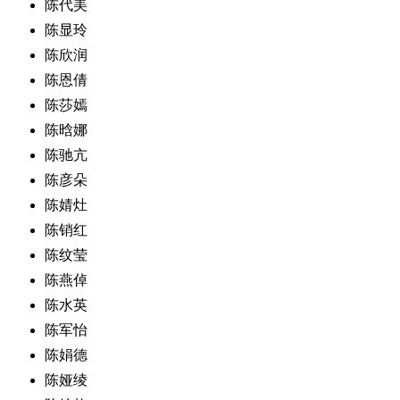
陈代美
陈显玲
陈欣润
陈恩倩
陈莎嫣
陈晗娜
陈驰亢
陈彦朵
陈婧灶
陈销红
陈纹莹
陈燕倬
陈水英
陈军怡
陈娟德
陈娅绫