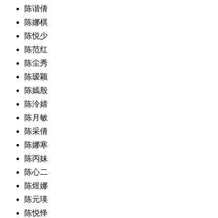
陈谐倩
陈娜棋
陈悦少
陈范红
陈尘秀
陈瑷颖
陈嫣殷
陈泠婧
陈月敏
陈采倩
陈娜寒
陈丙妹
陈心二
陈煜娜
陈元瑛
陈悦怿