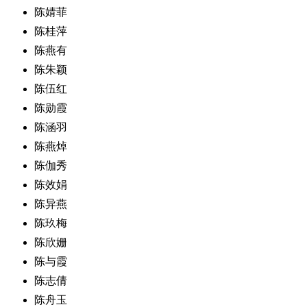
陈婧菲
陈桂萍
陈燕有
陈朱颖
陈伍红
陈勋霞
陈涵羽
陈燕焯
陈伽秀
陈效娟
陈异燕
陈玖梅
陈欣姗
陈与霞
陈志倩
陈舟玉