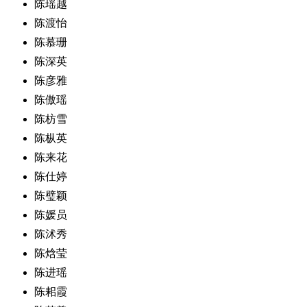
陈瑶越
陈渡怡
陈慕珊
陈深英
陈彦雅
陈傲瑶
陈枋雪
陈枞英
陈来花
陈仕婷
陈璧颖
陈媛员
陈沭秀
陈焓莹
陈进瑶
陈耜霞