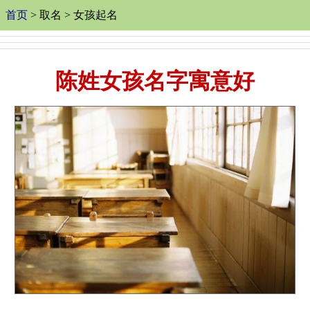
首页
> 取名 > 女孩起名
陈姓女孩名字寓意好