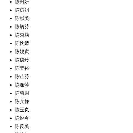
陈田妍
陈苈娟
陈献美
陈炳芬
陈秀筠
陈忱婧
陈妮寅
陈穗玲
陈莹裕
陈芷芬
陈逢萍
陈莉尉
陈实静
陈玉岚
陈悦今
陈反美