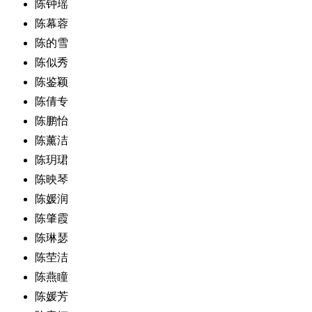
陈钟瑶
陈幕蓉
陈的雪
陈似秀
陈鉴颖
陈倩专
陈鹏怡
陈薰洁
陈玥珺
陈映琴
陈媛润
陈肇霞
陈琳瑟
陈茔洁
陈燕瞳
陈媛芳