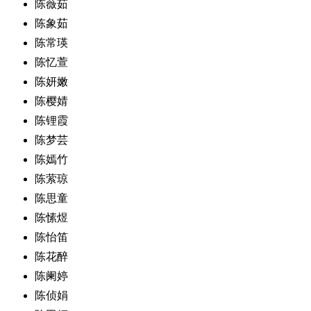
陈薇茹
陈象茹
陈常瑛
陈忆萱
陈妍嫩
陈樱婧
陈锂霞
陈梦芸
陈嫣竹
陈萦琼
陈思童
陈愫煜
陈怡笛
陈花醉
陈阑婷
陈侦娟