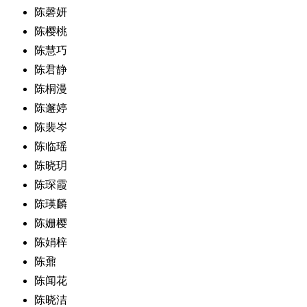
陈磬妍
陈樱桃
陈慧巧
陈君静
陈桐漫
陈邂婷
陈裴岑
陈临瑶
陈晓玥
陈琛霞
陈瑛麟
陈姗樱
陈娟梓
陈鼐
陈闻花
陈晓洁